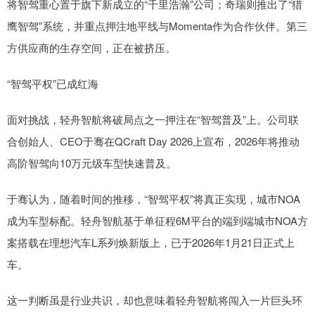
将智驾重心置于旗下新成立的“千里浩瀚”公司；奇瑞则推出了“猎
鹰智驾”系统，并重点押注地平线与Momenta作为合作伙伴。第三
方供应商的生存空间，正在被挤压。
“智驾平权”已成红海
面对挑战，轻舟智航将破局点之一押注在“智驾普及”上。公司联
合创始人、CEO于骞在QCraft Day 2026上宣布，2026年将推动
高阶智驾向10万元级车型快速普及。
于骞认为，随着时间的推移，“智驾平权”将真正实现，城市NOA
成为车型标配。轻舟智航基于单征程6M平台的端到端城市NOA方
案搭载在理想汽车L系列焕新版上，已于2026年1月21日正式上
车。
这一判断虽是行业共识，却也意味着轻舟智航将闯入一片巨头环