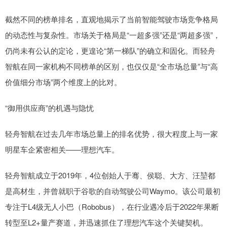
截然不同的榜单排名，直观地揭示了当前智能驾驶市场竞争格局
的动态性与复杂性。市场关于格局是“一超多强”还是“两超多强”，
仍尚未有公认的定论，更遑论“第一梯队”的确立和固化。而轻舟
智航在同一家机构不同榜单的区别，也仅仅是“全市场总量”与“高
价值细分市场”两个维度上的比对。
“御用供应商”的机遇与隐忧
轻舟智航在过去几年市场总量上的排名优势，很大程度上与一家
明星车企紧密相关——理想汽车。
轻舟智航成立于2019年，4位创始人于骞、侯聪、大方、汪堃都
是高材生，并曾就职于谷歌的自动驾驶公司Waymo。该公司最初
专注于L4级无人小巴（Robobus），在行业遇冷后于2022年果断
转型至L2+量产赛道，并迅速抓住了理想汽车这个关键契机。