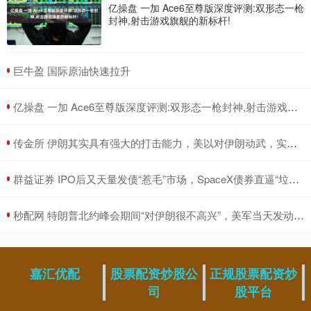
亿操盘 一加 Ace6至尊版深度评测:双形态一枪
封神,射击游戏旗舰的新标杆!
​巨牛盈 国际原油快速拉升
​亿操盘 一加 Ace6至尊版深度评测:双形态一枪封神,射击游戏旗舰的新标杆!
​传金所 伊朗其实具有强大的打击能力，美以对伊朗动武，实际上是误判了！伊朗伊朗
​群益证券 IPO后又天量发债“惹毛”市场，SpaceX债券直逼“垃圾级”，跌速之快让交易员惊讶
​秒配网 特朗普北约峰会期间“对伊朗很不高兴”，美军当天发动打击；古巴再次全国断电，外长：美国封锁致古巴损失1787亿美元
嘉汇优配
股票配资炒股公
正规股票配资炒
司
股平台