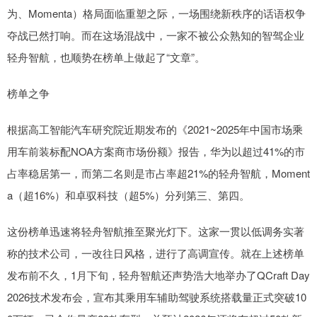
为、Momenta）格局面临重塑之际，一场围绕新秩序的话语权争
夺战已然打响。而在这场混战中，一家不被公众熟知的智驾企业
轻舟智航，也顺势在榜单上做起了“文章”。
榜单之争
根据高工智能汽车研究院近期发布的《2021~2025年中国市场乘
用车前装标配NOA方案商市场份额》报告，华为以超过41%的市
占率稳居第一，而第二名则是市占率超21%的轻舟智航，Moment
a（超16%）和卓驭科技（超5%）分列第三、第四。
这份榜单迅速将轻舟智航推至聚光灯下。这家一贯以低调务实著
称的技术公司，一改往日风格，进行了高调宣传。就在上述榜单
发布前不久，1月下旬，轻舟智航还声势浩大地举办了QCraft Day
2026技术发布会，宣布其乘用车辅助驾驶系统搭载量正式突破10